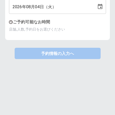
2026
年
08
月
04
日（
火
）
ご予約可能なお時間
店舗,人数,予約日をお選びください
予約情報の入力へ