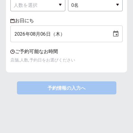
お日にち
2026
年
08
月
06
日（
木
）
ご予約可能なお時間
店舗,人数,予約日をお選びください
予約情報の入力へ