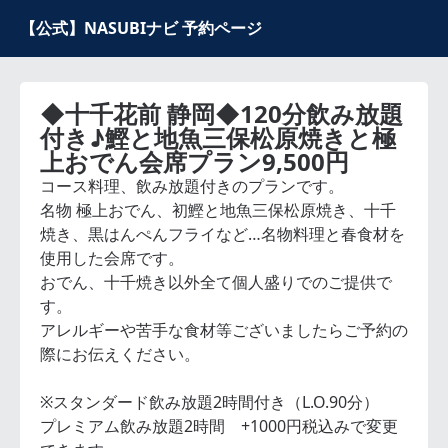
【公式】NASUBIナビ 予約ページ
◆十千花前 静岡◆120分飲み放題
付き♪鰹と地魚三保松原焼きと極
上おでん会席プラン9,500円
コース料理、飲み放題付きのプランです。
名物 極上おでん、初鰹と地魚三保松原焼き、十千
焼き、黒はんぺんフライなど…名物料理と春食材を
使用した会席です。
おでん、十千焼き以外全て個人盛りでのご提供で
す。
アレルギーや苦手な食材等ございましたらご予約の
際にお伝えください。
※スタンダード飲み放題2時間付き（L.O.90分）
プレミアム飲み放題2時間 +1000円税込みで変更