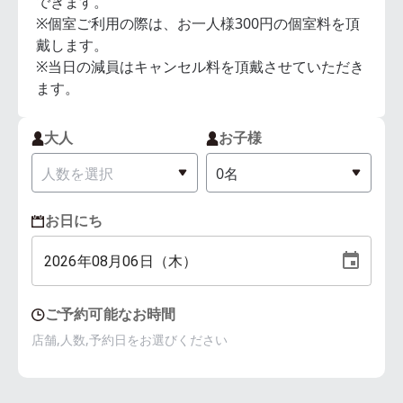
できます。
※個室ご利用の際は、お一人様300円の個室料を頂
戴します。
※当日の減員はキャンセル料を頂戴させていただき
ます。
大人
お子様
お日にち
2026
年
08
月
06
日（
木
）
ご予約可能なお時間
店舗,人数,予約日をお選びください